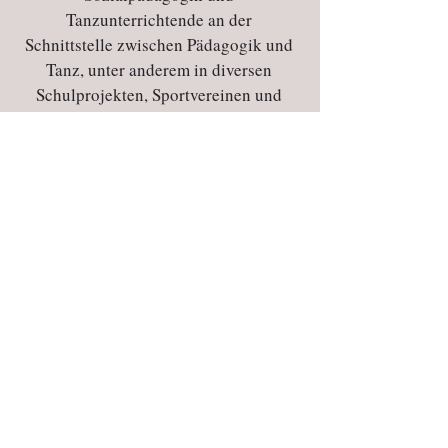
Tanzunterrichtende an der
Schnittstelle zwischen Pädagogik und
Tanz, unter anderem in diversen
Schulprojekten, Sportvereinen und
Einrichtungen der kulterellen Bildung
mit kleinen und großen Menschen.
Dabei sind ihr vor allem ein
ganzheitlicher Blick auf die
tanzenden Menschen, die gemeinsame
Freude an der Bewegung und ein "im
eigenen Körper zu Hause sein"
wichtig.
Kindertanz, Contemporary/Modern