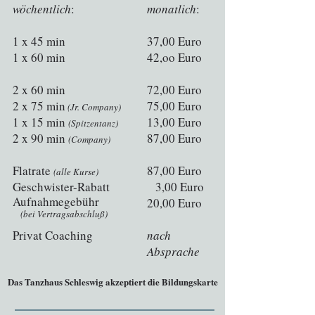
wöchentlich
:
monatlich
:
1 x 45 min
37,00 Euro
1 x 60 min
42,oo Euro
2 x 60 min
72,00 Euro
2 x 75 min
75,00 Euro
(Jr. Company)
1 x 15 min
13,00 Euro
(Spitzentanz)
2 x 90 min
87,00 Euro
(Company)
Flatrate
87,00 Euro
(alle Kurse)
Geschwister-Rabatt
3,00 Euro
Aufnahmegebühr
20,00 Euro
(bei Vertragsabschluß)
Privat Coaching
nach
Absprache
Das Tanzhaus Schleswig akzeptiert die Bildungskarte