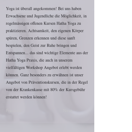
Yoga ist überall angekommen! Bei uns haben
Erwachsene und Jugendliche die Möglichkeit, in
regelmässigen offenen Kursen Hatha Yoga zu
praktizieren. Achtsamkeit, den eigenen Körper
spüren, Grenzen erkennen und diese sanft
bespielen, den Geist zur Ruhe bringen und
Entspannen... das sind wichtige Elemente aus der
Hatha Yoga Praxis, die auch in unserem
vielfältigen Workshop Angebot erlebt werden
können. Ganz besonders zu erwähnen ist unser
Angebot von Präventionskursen, die in der Regel
von der Krankenkasse mit 80% der Kursgebühr
erstattet werden können!
Previous
Next