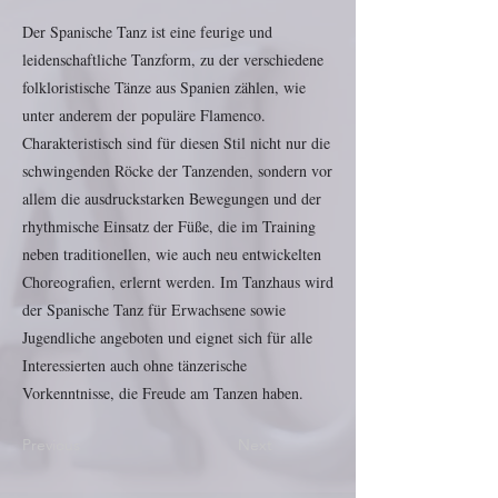
Der Spanische Tanz ist eine feurige und
leidenschaftliche Tanzform, zu der verschiedene
folkloristische Tänze aus Spanien zählen, wie
unter anderem der populäre Flamenco.
Charakteristisch sind für diesen Stil nicht nur die
schwingenden Röcke der Tanzenden, sondern vor
allem die ausdruckstarken Bewegungen und der
rhythmische Einsatz der Füße, die im Training
neben traditionellen, wie auch neu entwickelten
Choreografien, erlernt werden. Im Tanzhaus wird
der Spanische Tanz für Erwachsene sowie
Jugendliche angeboten und eignet sich für alle
Interessierten auch ohne tänzerische
Vorkenntnisse, die Freude am Tanzen haben.
Previous
Next